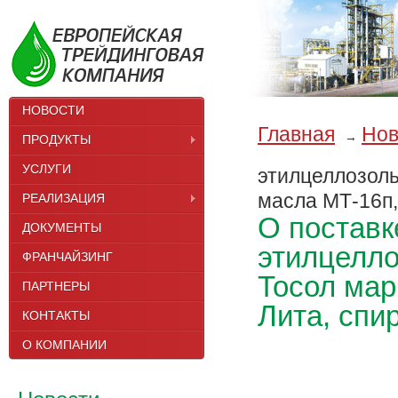
НОВОСТИ
Главная
Нов
→
ПРОДУКТЫ
УСЛУГИ
этилцеллозоль
масла МТ-16п,
РЕАЛИЗАЦИЯ
О поставк
ДОКУМЕНТЫ
этилцелло
ФРАНЧАЙЗИНГ
Тосол мар
ПАРТНЕРЫ
Лита, спи
КОНТАКТЫ
О КОМПАНИИ