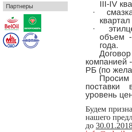
III
-
IV
ква
Партнеры
·
смазка
квартал 
·
этилц
объем -
года.
Договор
компанией 
РБ (по жел
Проси
поставки 
уровень цен
Будем призна
нашего предл
до
30.01.201