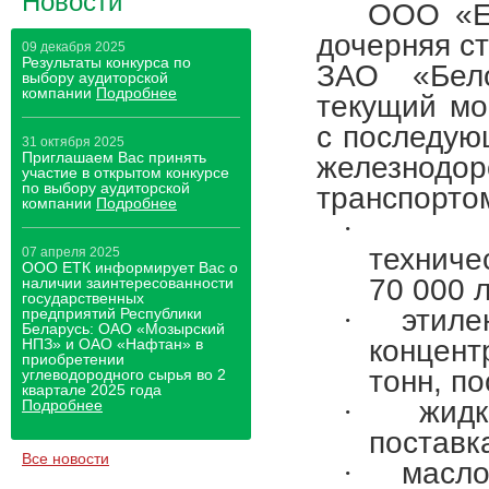
Новости
ООО «Ев
дочерняя с
09 декабря 2025
Результаты конкурса по
ЗАО «Бело
выбору аудиторской
компании
Подробнее
текущий мо
с последую
31 октября 2025
Приглашаем Вас принять
железнод
участие в открытом конкурсе
по выбору аудиторской
транспорто
компании
Подробнее
·
технич
07 апреля 2025
ООО ЕТК информирует Вас о
70 000 л
наличии заинтересованности
государственных
·
этиле
предприятий Республики
Беларусь: ОАО «Мозырский
концен
НПЗ» и ОАО «Нафтан» в
приобретении
тонн, п
углеводородного сырья во 2
квартале 2025 года
·
жидк
Подробнее
поставк
Все новости
·
масло